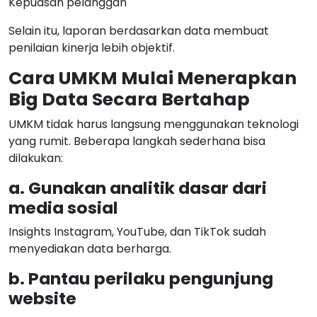
Kepuasan pelanggan
Selain itu, laporan berdasarkan data membuat
penilaian kinerja lebih objektif.
Cara UMKM Mulai Menerapkan
Big Data Secara Bertahap
UMKM tidak harus langsung menggunakan teknologi
yang rumit. Beberapa langkah sederhana bisa
dilakukan:
a. Gunakan analitik dasar dari
media sosial
Insights Instagram, YouTube, dan TikTok sudah
menyediakan data berharga.
b. Pantau perilaku pengunjung
website