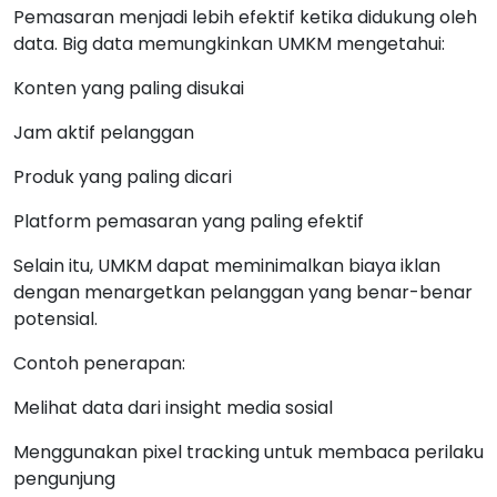
Pemasaran menjadi lebih efektif ketika didukung oleh
data. Big data memungkinkan UMKM mengetahui:
Konten yang paling disukai
Jam aktif pelanggan
Produk yang paling dicari
Platform pemasaran yang paling efektif
Selain itu, UMKM dapat meminimalkan biaya iklan
dengan menargetkan pelanggan yang benar-benar
potensial.
Contoh penerapan:
Melihat data dari insight media sosial
Menggunakan pixel tracking untuk membaca perilaku
pengunjung