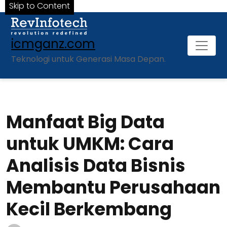
Skip to Content
icmganz.com
Teknologi untuk Generasi Masa Depan.
Manfaat Big Data
untuk UMKM: Cara
Analisis Data Bisnis
Membantu Perusahaan
Kecil Berkembang