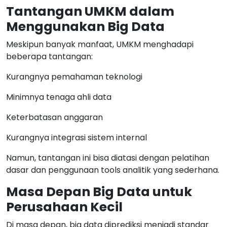
Tantangan UMKM dalam
Menggunakan Big Data
Meskipun banyak manfaat, UMKM menghadapi
beberapa tantangan:
Kurangnya pemahaman teknologi
Minimnya tenaga ahli data
Keterbatasan anggaran
Kurangnya integrasi sistem internal
Namun, tantangan ini bisa diatasi dengan pelatihan
dasar dan penggunaan tools analitik yang sederhana.
Masa Depan Big Data untuk
Perusahaan Kecil
Di masa depan, big data diprediksi menjadi standar