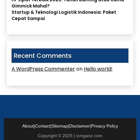
Gimmick Mahal?
Startup & Teknologi Logistik Indonesia: Paket
Cepat Sampai
Recent Comments
A WordPress Commenter
on
Hello world!
About
|
Contact
|
Sitemap
|
Disclaimer
|
Privacy Policy
Copyright © 2025 | icmganz.com