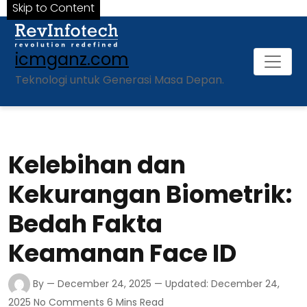
Skip to Content
icmganz.com
Teknologi untuk Generasi Masa Depan.
Kelebihan dan
Kekurangan Biometrik:
Bedah Fakta
Keamanan Face ID
By
— December 24, 2025
— Updated: December 24,
2025
No Comments
6 Mins Read