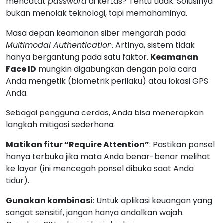
mencatat
password
di kertas? Tentu tidak. Solusinya
bukan menolak teknologi, tapi memahaminya.
Masa depan keamanan siber mengarah pada
Multimodal Authentication
. Artinya, sistem tidak
hanya bergantung pada satu faktor.
Keamanan
Face ID
mungkin digabungkan dengan pola cara
Anda mengetik (biometrik perilaku) atau lokasi GPS
Anda.
Sebagai pengguna cerdas, Anda bisa menerapkan
langkah mitigasi sederhana:
Matikan fitur “Require Attention”
: Pastikan ponsel
hanya terbuka jika mata Anda benar-benar melihat
ke layar (ini mencegah ponsel dibuka saat Anda
tidur).
Gunakan kombinasi
: Untuk aplikasi keuangan yang
sangat sensitif, jangan hanya andalkan wajah.