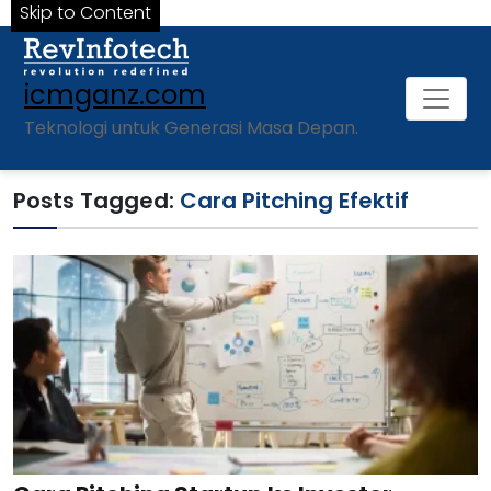
Skip to Content
icmganz.com
Teknologi untuk Generasi Masa Depan.
Posts Tagged:
Cara Pitching Efektif